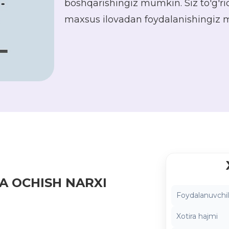
boshqarishingiz mumkin. Siz to'g'rid
maxsus ilovadan foydalanishingiz
A OCHISH NARXI
Foydalanuvchil
Xotira hajmi