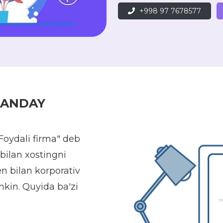
+998 97 7678577
QANDAY
oydali firma" deb
bilan xostingni
n bilan korporativ
kin. Quyida ba'zi