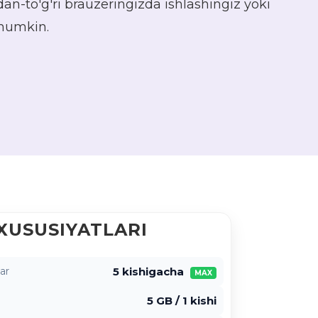
an-to'g'ri brauzeringizda ishlashingiz yoki
 mumkin.
XUSUSIYATLARI
5 kishigacha
ar
MAX
5 GB / 1 kishi