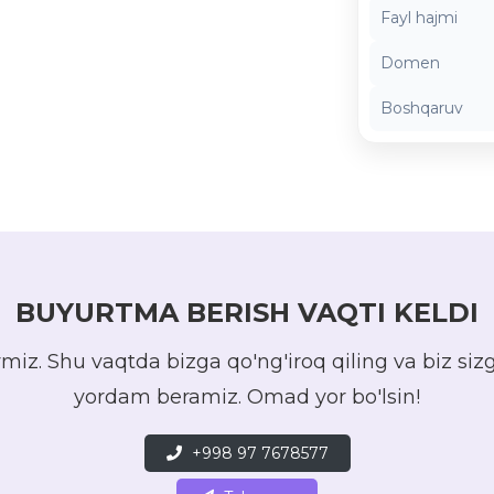
Fayl hajmi
Domen
Boshqaruv
BUYURTMA BERISH VAQTI KELDI
ymiz. Shu vaqtda bizga qo'ng'iroq qiling va biz si
yordam beramiz. Omad yor bo'lsin!
+998 97 7678577