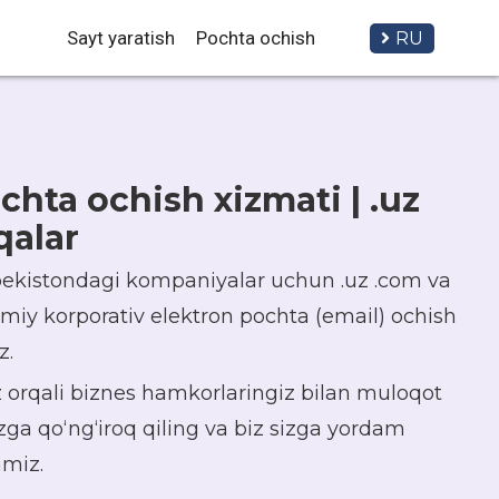
Sayt yaratish
Pochta ochish
RU
chta ochish xizmati | .uz
qalar
ekistondagi kompaniyalar uchun .uz .com va
iy korporativ elektron pochta (email) ochish
z.
 orqali biznes hamkorlaringiz bilan muloqot
zga qo‘ng‘iroq qiling va biz sizga yordam
amiz.