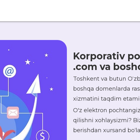
Korporativ po
.com va bosh
Toshkent va butun Oʻzb
boshqa domenlarda rasm
xizmatini taqdim etami
O'z elektron pochtangiz
qilishni xohlaysizmi? Bi
berishdan xursand bo‘l