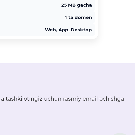
25 MB gacha
1 ta domen
Web, App, Desktop
zga tashkilotingiz uchun rasmiy email ochishga