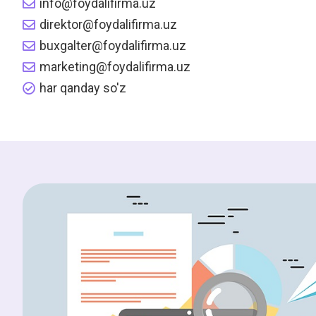
info@foydalifirma.uz
direktor@foydalifirma.uz
buxgalter@foydalifirma.uz
marketing@foydalifirma.uz
har qanday so'z